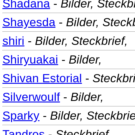
Shadana
-
Bilder,
Steckbr
Shayesda
-
Bilder,
Steckb
shiri
-
Bilder,
Steckbrief,
Shiryuakai
-
Bilder,
Shivan Estorial
-
Steckbri
Silverwoulf
-
Bilder,
Sparky
-
Bilder,
Steckbrie
Tandros
-
Steckbrief,