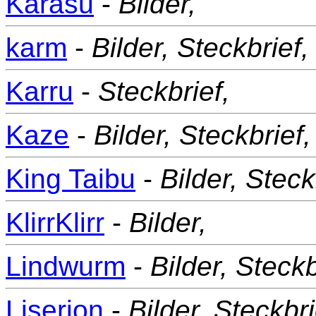
Karasu
-
Bilder,
karm
-
Bilder,
Steckbrief,
Karru
-
Steckbrief,
Kaze
-
Bilder,
Steckbrief,
King Taibu
-
Bilder,
Steck
KlirrKlirr
-
Bilder,
Lindwurm
-
Bilder,
Steckb
Liserion
-
Bilder,
Steckbri