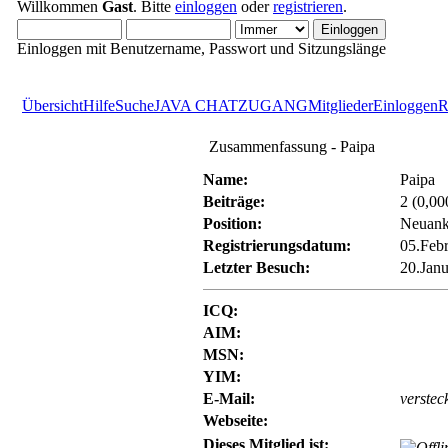
Willkommen
Gast
. Bitte
einloggen
oder
registrieren
.
Einloggen mit Benutzername, Passwort und Sitzungslänge
Übersicht
Hilfe
Suche
JAVA CHATZUGANG
Mitglieder
Einloggen
R
Zusammenfassung - Paipa
Name:
Paipa
Beiträge:
2 (0,00
Position:
Neuan
Registrierungsdatum:
05.Febr
Letzter Besuch:
20.Janu
ICQ:
AIM:
MSN:
YIM:
E-Mail:
verstec
Webseite:
Dieses Mitglied ist: