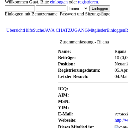
Willkommen
Gast
. Bitte
einloggen
oder
registrieren
.
Einloggen mit Benutzername, Passwort und Sitzungslänge
Übersicht
Hilfe
Suche
JAVA CHATZUGANG
Mitglieder
Einloggen
R
Zusammenfassung - Rijana
Name:
Rijana
Beiträge:
10 (0,0
Position:
Neuan
Registrierungsdatum:
05.Apri
Letzter Besuch:
04.Mai
ICQ:
AIM:
MSN:
YIM:
E-Mail:
verstec
Webseite:
http:/
Dieses Mitglied ist: