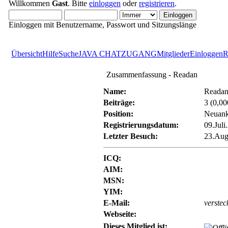
Willkommen
Gast
. Bitte
einloggen
oder
registrieren
.
Einloggen mit Benutzername, Passwort und Sitzungslänge
Übersicht
Hilfe
Suche
JAVA CHATZUGANG
Mitglieder
Einloggen
R
Zusammenfassung - Readan
Name:
Reada
Beiträge:
3 (0,00
Position:
Neuan
Registrierungsdatum:
09.Juli
Letzter Besuch:
23.Aug
ICQ:
AIM:
MSN:
YIM:
E-Mail:
verstec
Webseite:
Dieses Mitglied ist: